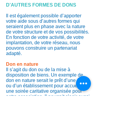
D'AUTRES FORMES DE DONS
Il est également possible d’apporter
votre aide sous d’autres formes qui
seraient plus en phase avec la nature
de votre structure et de vos possibilités.
En fonction de votre activité, de votre
implantation, de votre réseau, nous
pouvons construire un partenariat
adapté.
Don en nature
Il s’agit du don ou de la mise à
disposition de biens. Un exemple de
don en nature serait le prêt d’une salle
ou d’un établissement pour accueillir
une soirée caritative organisée pour
notre association. Il pourrait s’agir aussi
de dons de biens matériels de
n’importe quelle nature tels que des
équipements nécessaires à notre
activité (chaises, bureaux, matériels
informatiques…).