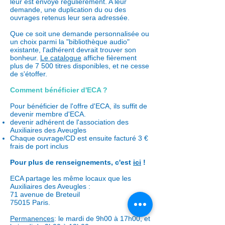
leur est envoyé régulièrement. A leur
demande, une duplication du ou des
ouvrages retenus leur sera adressée.
Que ce soit une demande personnalisée ou
un choix parmi la "bibliothèque audio"
existante, l'adhérent devrait trouver son
bonheur.
Le catalogue
affiche fièrement
plus de 7 500 titres disponibles, et ne cesse
de s'étoffer.
Comment bénéficier d'ECA ?
Pour bénéficier de l'offre d'ECA, ils suffit de
devenir membre d'ECA.
devenir adhérent de l'association des
Auxiliaires des Aveugles
Chaque ouvrage/CD est ensuite facturé 3 €
frais de port inclus
Pour plus de renseignements, c'est
ici
!
ECA partage les même locaux que les
Auxiliaires des Aveugles :
71 avenue de Breteuil
75015 Paris.
Permanences
: le mardi de 9h00 à 17h00, et