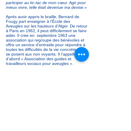
participer au tic-tac de mon cœur. Agir pour
mieux vivre, telle était devenue ma devise
.»
Après avoir appris le braille, Bernard de
Fougy part enseigner à l’École des
Aveugles sur les hauteurs d’Alger. De retour
à Paris en 1962, il peut difficilement se faire
aider. Il crée en septembre 1963 une
association qui regroupe des bénévoles et
offre un service d'entraide pour répondre à
toutes les difficultés de la vie concrète qui
se posent aux non voyants. Il l’appelle tout
d’abord « Association des guides et
travailleurs sociaux pour aveugles ».
«
Mon cas m'avait permis de connaître les
besoins vitaux des aveugles et m'appelait à
contribuer à l'amélioration de leur situation
.
»
Très rapidement, le nom actuel « Les
Auxiliaires des Aveugles » fut adopté, car
convenait mieux à des bénévoles.
En 1974, l’association est reconnue d’utilité
publique.
Bernard de Fougy décèdera le 13 juin 1993,